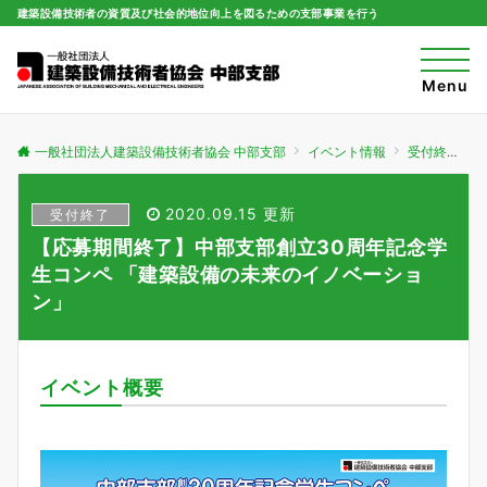
建築設備技術者の資質及び社会的地位向上を図るための支部事業を行う
t
o
Menu
g
g
l
e
一般社団法人建築設備技術者協会 中部支部
イベント情報
受付終了
n
a
v
i
2020.09.15 更新
受付終了
g
a
【応募期間終了】中部支部創立30周年記念学
t
i
生コンペ 「建築設備の未来のイノベーショ
o
ン」
n
イベント概要