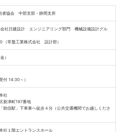
技術者協会 中部支部・静岡支所
式会社日建設計 エンジニアリング部門 機械設備設計グル
介（常盤工業株式会社 設計部）
（金）
受付 14:30～）
本社
区新津町197番地
「助信駅」下車東へ徒歩４分（公共交通機関でお越しくださ
本社１階エントランスホール