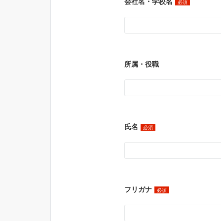
会社名・学校名
必須
所属・役職
氏名
必須
フリガナ
必須