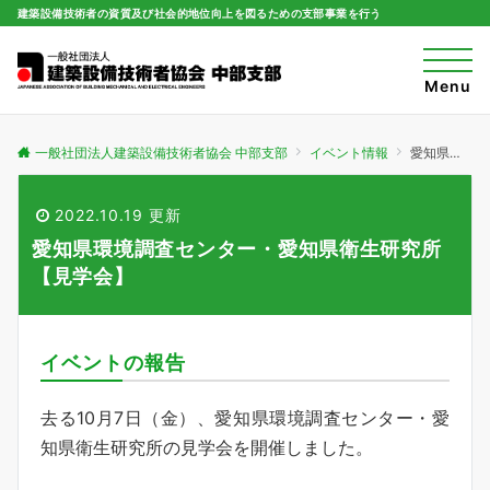
建築設備技術者の資質及び社会的地位向上を図るための支部事業を行う
t
o
Menu
g
g
l
e
一般社団法人建築設備技術者協会 中部支部
イベント情報
愛知県環境調査センター・愛知県衛生研究所【見学会】
n
a
v
i
2022.10.19 更新
g
a
愛知県環境調査センター・愛知県衛生研究所
t
i
【見学会】
o
n
イベントの報告
去る10月7日（金）、愛知県環境調査センター・愛
知県衛生研究所の見学会を開催しました。