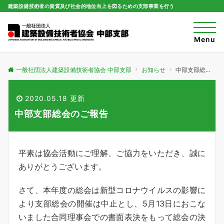
建築設備技術者の資質及び社会的地位向上を図るための支部事業を行う
t
o
Menu
g
g
l
e
一般社団法人建築設備技術者協会 中部支部
お知らせ
中部支部総会のご報告
n
a
v
i
2020.05.18 更新
g
a
中部支部総会のご報告
t
i
o
n
平素は協会活動にご理解、ご協力をいただき、誠に
ありがとうございます。
さて、本年度の総会は新型コロナウイルスの影響に
より支部総会の開催は中止とし、5月13日におこな
いました合同理事会での書面表決をもって総会の決