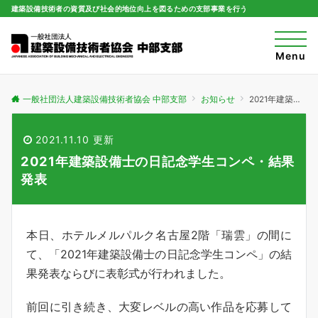
建築設備技術者の資質及び社会的地位向上を図るための支部事業を行う
t
o
Menu
g
g
l
e
一般社団法人建築設備技術者協会 中部支部
お知らせ
2021年建築設備士の日記念学生コンペ・結果発表
n
a
v
i
2021.11.10 更新
g
a
2021年建築設備士の日記念学生コンペ・結果
t
i
発表
o
n
本日、ホテルメルパルク名古屋2階「瑞雲」の間に
て、「2021年建築設備士の日記念学生コンペ」の結
果発表ならびに表彰式が行われました。
前回に引き続き、大変レベルの高い作品を応募して