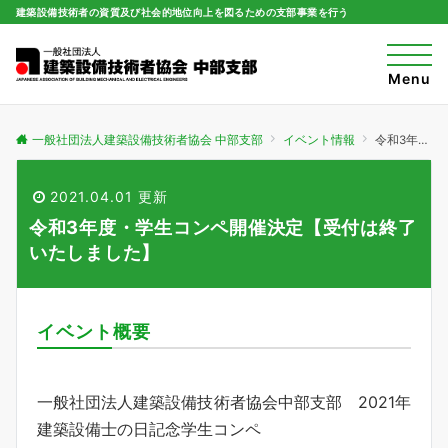
建築設備技術者の資質及び社会的地位向上を図るための支部事業を行う
t
o
Menu
g
g
l
e
一般社団法人建築設備技術者協会 中部支部
イベント情報
令和3年度・学生コンペ開催決定【受付は終了いたしました】
n
a
v
i
2021.04.01 更新
g
a
令和3年度・学生コンペ開催決定【受付は終了
t
i
いたしました】
o
n
イベント概要
一般社団法人建築設備技術者協会中部支部 2021年
建築設備士の日記念学生コンペ