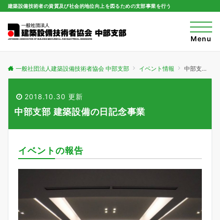
建築設備技術者の資質及び社会的地位向上を図るための支部事業を行う
t
o
Menu
g
g
l
e
一般社団法人建築設備技術者協会 中部支部
イベント情報
中部支部 建築設備の日記念事業
n
a
v
i
2018.10.30 更新
g
a
中部支部 建築設備の日記念事業
t
i
o
n
イベントの報告