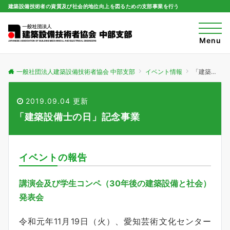
建築設備技術者の資質及び社会的地位向上を図るための支部事業を行う
t
o
Menu
g
g
l
e
一般社団法人建築設備技術者協会 中部支部
イベント情報
「建築設備士の日」記念事業
n
a
v
i
2019.09.04 更新
g
a
「建築設備士の日」記念事業
t
i
o
n
イベントの報告
講演会及び学生コンペ（30年後の建築設備と社会）
発表会
令和元年11月19日（火）、愛知芸術文化センター