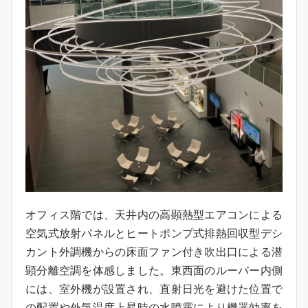
オフィス階では、天井内の高顕熱型エアコンによる
空気式放射パネルとヒートポンプ式排熱回収型デシ
カント外調機からの床面ファン付き吹出口による潜
顕分離空調を体感しました。東西面のルーバー内側
には、室外機が設置され、直射日光を避けた位置で
の配置や外気温度上昇時の水噴霧により機器効率を