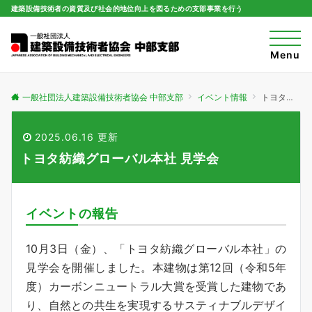
建築設備技術者の資質及び社会的地位向上を図るための支部事業を行う
t
o
Menu
g
g
l
e
一般社団法人建築設備技術者協会 中部支部
イベント情報
トヨタ紡織グローバル本社 見学会
n
a
v
i
2025.06.16 更新
g
a
トヨタ紡織グローバル本社 見学会
t
i
o
n
イベントの報告
10月3日（金）、「トヨタ紡織グローバル本社」の
見学会を開催しました。本建物は第12回（令和5年
度）カーボンニュートラル大賞を受賞した建物であ
り、自然との共生を実現するサスティナブルデザイ