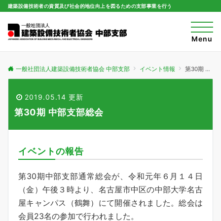
建築設備技術者の資質及び社会的地位向上を図るための支部事業を行う
t
o
Menu
g
g
l
e
一般社団法人建築設備技術者協会 中部支部
イベント情報
第30期 中部支部総会
n
a
v
i
2019.05.14 更新
g
a
第30期 中部支部総会
t
i
o
n
イベントの報告
第30期中部支部通常総会が、令和元年６月１４日
（金）午後３時より、名古屋市中区の中部大学名古
屋キャンパス（鶴舞）にて開催されました。総会は
会員23名の参加で行われました。