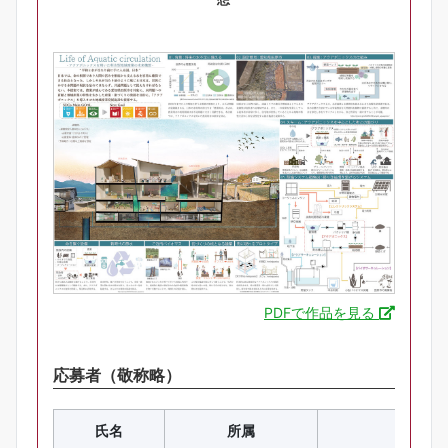
PDFで作品を見る
応募者（敬称略）
氏名
所属
学部・