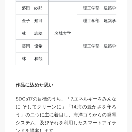
盛田 紗那
理工学部 建築学科
金子 知可
理工学部 建築学科 修
林 志穂
名城大学
藤岡 優希
理工学部 建築学科
林 和哉
作品に込めた思い
SDGs17の目標のうち、「7.エネルギーをみんな
に そしてクリーンに」「14.海の豊かさを守ろ
う」の二つに主に着目し、海洋ゴミからの発電
システム、及びそれを利用したスマートアイラ
ンドを提案します。