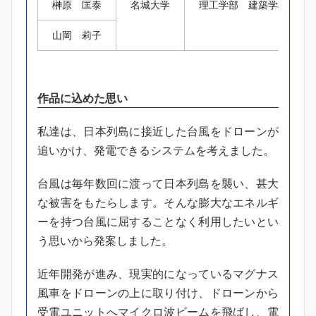
榊原 匡泰
名城大学
理工学部 建築学科
山岡 莉子
作品に込めた思い
私達は、⽇本列島に接近した台風をドローンが
追いかけ、発電できるシステムを考えました。
台風は毎年数回に渡って⽇本列島を襲い、甚⼤
な被害をもたらします。そんな膨⼤なエネルギ
ーを持つ台風に屈することなく利用したいとい
う思いから発案しました。
近年開発が進み、現実的になっているマグナス
風⾞をドローンの上に取り付け、ドローンから
受電ユニットへマイクロ波ビームを飛ばし、電