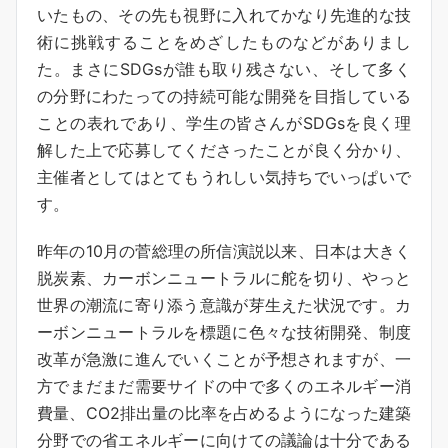
いたもの、その先も視野に入れてかなり先進的な技
術に挑戦することをめざしたものなどがありまし
た。まさにSDGsが誰も取り残さない、そして多く
の分野にわたっての持続可能な開発を目指している
ことの表れであり、学生の皆さんがSDGsを良く理
解した上で応募してくださったことが良く分かり、
主催者としてはとてもうれしい気持ちでいっぱいで
す。
昨年の10月の菅総理の所信演説以来、日本は大きく
脱炭素、カーボンニュートラルに舵を切り、やっと
世界の潮流に寄り添う意識が芽生えた状況です。カ
ーボンニュートラルを標題に色々な技術開発、制度
改革が急激に進んでいくことが予想されますが、一
方でまだまだ需要サイドの中で多くのエネルギー消
費量、CO2排出量の比率を占めるようになった建築
分野での省エネルギーに向けての議論は十分である