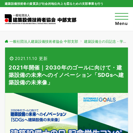
建築設備技術者の資質及び社会的地位向上を図るための支部事業を行う
t
o
Menu
g
g
l
e
一般社団法人建築設備技術者協会 中部支部
建築設備士の日記念・学生コンペ
n
a
v
i
2021.11.10 更新
g
a
2021年開催｜2030年のゴールに向けて・建
t
i
築設備の未来へのイノベーション「SDGsへ建
o
築設備の未来像」
n