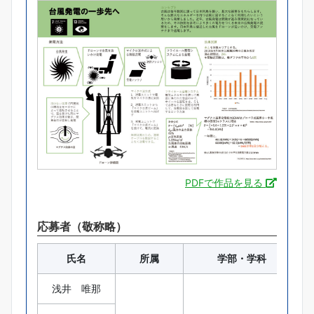
PDFで作品を見る
応募者（敬称略）
氏名
所属
学部・学科
浅井 唯那