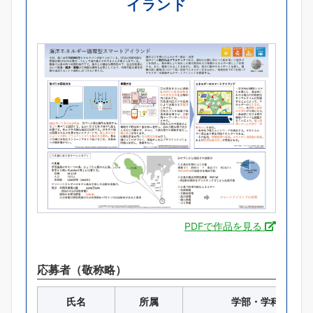
イランド
PDFで作品を見る
応募者（敬称略）
氏名
所属
学部・学科