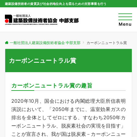
建築設備技術者の資質及び社会的地位向上を図るための支部事業を行う
t
o
Menu
g
g
l
e
一般社団法人建築設備技術者協会 中部支部
カーボンニュートラル賞
n
a
v
i
カーボンニュートラル賞
g
a
t
i
o
n
カーボンニュートラル賞の趣旨
2020年10月、国会における内閣総理大臣所信表明
演説において、「2050年までに、温室効果ガスの
排出を全体としてゼロにする、すなわち2050年カ
ーボンニュートラル、脱炭素社会の実現を目指す」
ことが宣言され、我が国は脱炭素－カーボンニュー