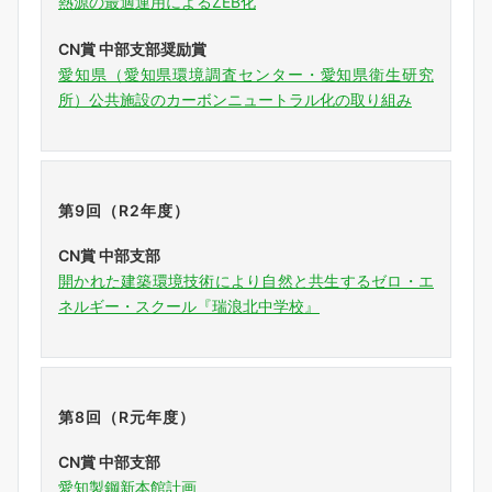
熱源の最適運用によるZEB化
CN賞 中部支部奨励賞
愛知県（愛知県環境調査センター・愛知県衛生研究
所）公共施設のカーボンニュートラル化の取り組み
第9回（R2年度）
CN賞 中部支部
開かれた建築環境技術により自然と共生するゼロ・エ
ネルギー・スクール『瑞浪北中学校』
第8回（R元年度）
CN賞 中部支部
愛知製鋼新本館計画