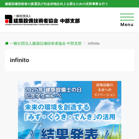
建築設備技術者の資質及び社会的地位向上を図るための支部事業を行う
t
o
Menu
g
g
l
e
一般社団法人建築設備技術者協会 中部支部
infinito
n
a
v
i
infinito
g
a
t
i
o
n